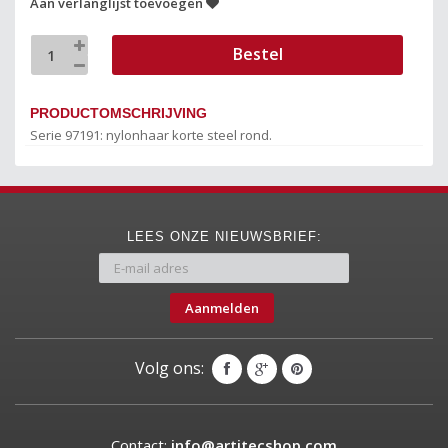
Aan verlanglijst toevoegen
Bestel
PRODUCTOMSCHRIJVING
Serie 97191: nylonhaar korte steel rond.
LEES ONZE NIEUWSBRIEF:
Aanmelden
Volg ons:
Contact:
info@artitecshop.com