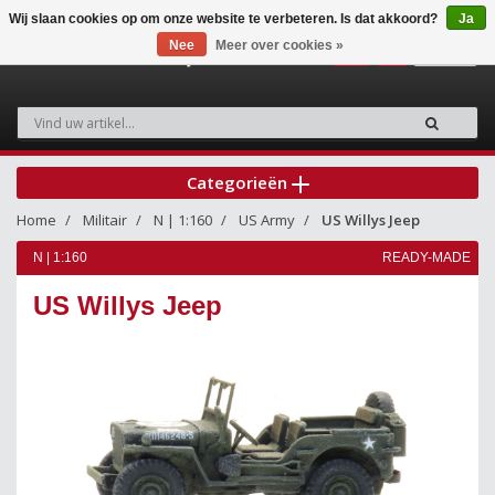
Wij slaan cookies op om onze website te verbeteren. Is dat akkoord?
Ja
Nee
Meer over cookies »
0
Categorieën
Home
Militair
N | 1:160
US Army
US Willys Jeep
N | 1:160
READY-MADE
US Willys Jeep