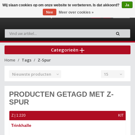
Wij slaan cookies op om onze website te verbeteren. Is dat akkoord?
Ja
Nee
Meer over cookies »
0
Categorieën
Home
Tags
Z-Spur
Nieuwste producten
15
PRODUCTEN GETAGD MET Z-
SPUR
Z | 1:220
KIT
Trinkhalle