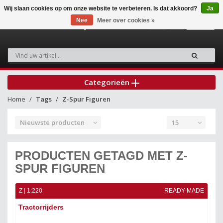
Wij slaan cookies op om onze website te verbeteren. Is dat akkoord?
Ja
Nee
Meer over cookies »
0
Categorieën
Home
Tags
Z-Spur Figuren
Nieuwste producten
15
PRODUCTEN GETAGD MET Z-
SPUR FIGUREN
Z | 1:220
READY-MADE
Tractorrijders