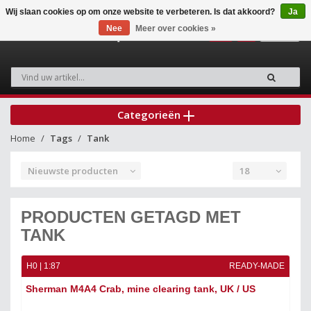
Wij slaan cookies op om onze website te verbeteren. Is dat akkoord?
Ja
Nee
Meer over cookies »
0
Categorieën
Home
Tags
Tank
Nieuwste producten
18
PRODUCTEN GETAGD MET
TANK
H0 | 1:87
READY-MADE
Sherman M4A4 Crab, mine clearing tank, UK / US