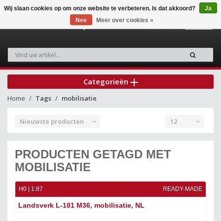
Wij slaan cookies op om onze website te verbeteren. Is dat akkoord?
Ja
Nee
Meer over cookies »
0
Categorieën
Home
Tags
mobilisatie
Nieuwste producten
12
PRODUCTEN GETAGD MET
MOBILISATIE
H0 | 1:87
READY-MADE
Landsverk L-181 M36, mobilisatie, NL