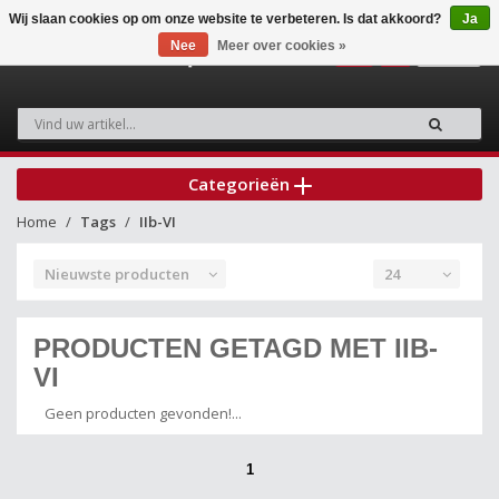
Wij slaan cookies op om onze website te verbeteren. Is dat akkoord?
Ja
Nee
Meer over cookies »
0
Categorieën
Home
Tags
IIb-VI
Nieuwste producten
24
PRODUCTEN GETAGD MET IIB-
VI
Geen producten gevonden!...
1