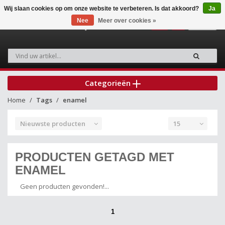
Wij slaan cookies op om onze website te verbeteren. Is dat akkoord?
Ja
Nee
Meer over cookies »
0
Categorieën
Home
Tags
enamel
Nieuwste producten
15
PRODUCTEN GETAGD MET
ENAMEL
Geen producten gevonden!...
1