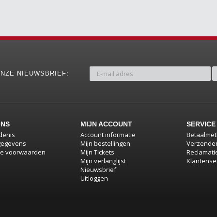
NZE NIEUWSBRIEF:
ONS
MIJN ACCOUNT
SERVICE
denis
Account informatie
Betaalme
gegevens
Mijn bestellingen
Verzenden
e voorwaarden
Mijn Tickets
Reclamati
Mijn verlanglijst
Klantense
Nieuwsbrief
Uitloggen