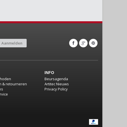
Aanmelden
INFO
thoden
Beursagenda
 & retourneren
Artitec Nieuws
es
Privacy Policy
rvice