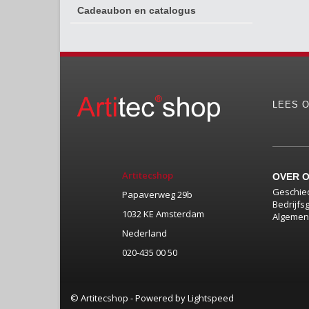
Cadeaubon en catalogus
LEES O
Artitecshop
OVER 
Geschie
Papaverweg 29b
Bedrijfs
1032 KE Amsterdam
Algemen
Nederland
020-435 00 50
© Artitecshop - Powered by
Lightspeed