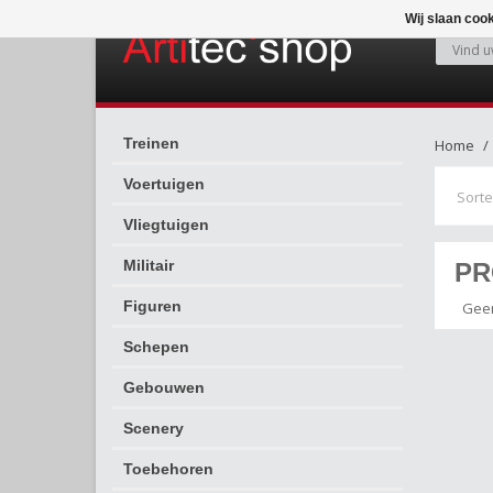
Wij slaan coo
Treinen
Home
Voertuigen
Sorte
Vliegtuigen
Militair
PR
Figuren
Geen
Schepen
Gebouwen
Scenery
Toebehoren