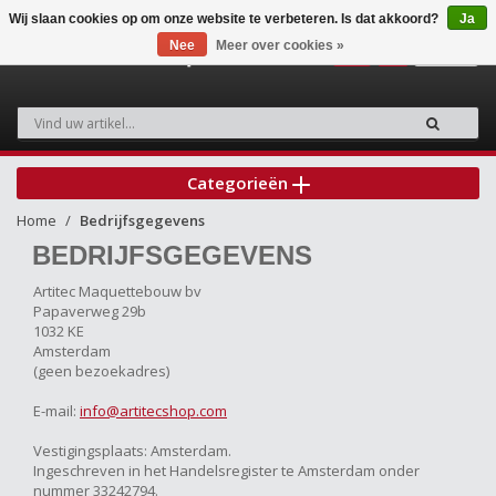
Wij slaan cookies op om onze website te verbeteren. Is dat akkoord?
Ja
Nee
Meer over cookies »
0
Categorieën
Home
Bedrijfsgegevens
BEDRIJFSGEGEVENS
Artitec Maquettebouw bv
Papaverweg 29b
1032 KE
Amsterdam
(geen bezoekadres)
E-mail:
info@artitecshop.com
Vestigingsplaats: Amsterdam.
Ingeschreven in het Handelsregister te Amsterdam onder
nummer 33242794.