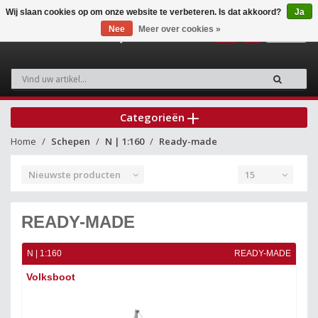
Wij slaan cookies op om onze website te verbeteren. Is dat akkoord?
Ja
Nee
Meer over cookies »
0
Categorieën
Home
Schepen
N | 1:160
Ready-made
Nieuwste producten
15
READY-MADE
N | 1:160
READY-MADE
Volksboot