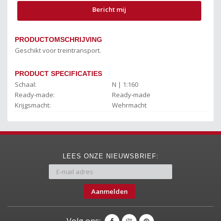
Bericht mij
PRODUCTOMSCHRIJVING
Geschikt voor treintransport.
PRODUCT SPECIFICATIES
Schaal:
N | 1:160
Ready-made:
Ready-made
Krijgsmacht:
Wehrmacht
LEES ONZE NIEUWSBRIEF:
Aanmelden
Volg ons: