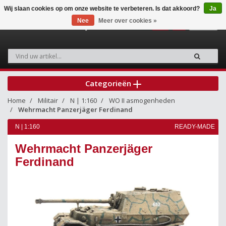
Wij slaan cookies op om onze website te verbeteren. Is dat akkoord?
Ja
Nee
Meer over cookies »
0
Categorieën
Home
Militair
N | 1:160
WO II asmogenheden
Wehrmacht Panzerjäger Ferdinand
N | 1:160
READY-MADE
Wehrmacht Panzerjäger
Ferdinand