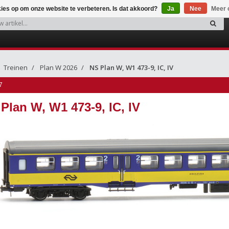
kies op om onze website te verbeteren. Is dat akkoord?
Ja
Nee
Meer 
Treinen
Plan W 2026
NS Plan W, W1 473-9, IC, IV
7
Plan W, W1 473-9, IC, IV