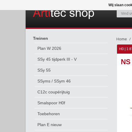
Wij slaan coo
Treinen
Home
Plan W 2026
H0 | 1:8
SSy 45 tijdperk III - V
NS 
SSy 55
SSyms / SSym 46
C12c coupérijtuig
Smalspoor H0f
Toebehoren
Plan E nieuw