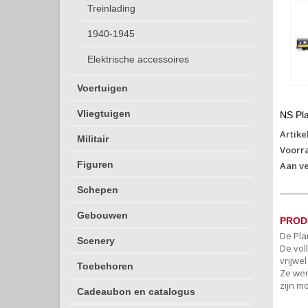
Treinlading
1940-1945
Elektrische accessoires
Voertuigen
Vliegtuigen
NS Pla
Artike
Militair
Voorr
Figuren
Aan ve
Schepen
Gebouwen
PROD
De Pla
Scenery
De voll
vrijwe
Toebehoren
Ze wer
zijn m
Cadeaubon en catalogus