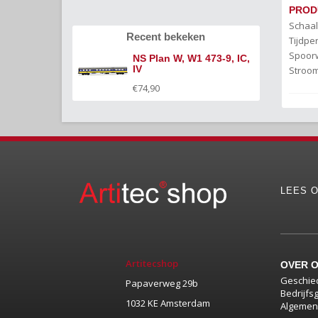
PROD
Schaal
Recent bekeken
Tijdper
Spoor
NS Plan W, W1 473-9, IC,
IV
Stroom
€74,90
LEES O
Artitecshop
OVER 
Geschie
Papaverweg 29b
Bedrijfs
1032 KE Amsterdam
Algemen