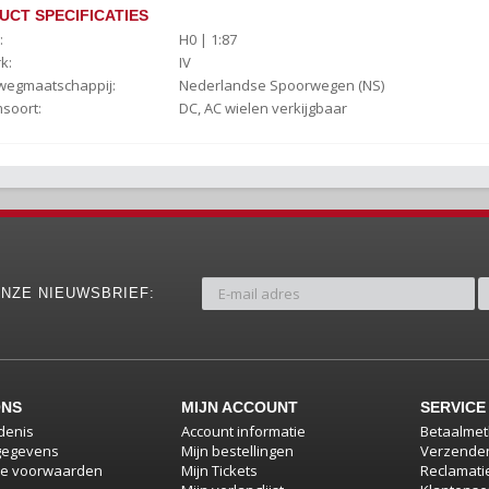
UCT SPECIFICATIES
:
H0 | 1:87
k:
IV
wegmaatschappij:
Nederlandse Spoorwegen (NS)
soort:
DC, AC wielen verkijgbaar
NZE NIEUWSBRIEF:
ONS
MIJN ACCOUNT
SERVICE
denis
Account informatie
Betaalme
gegevens
Mijn bestellingen
Verzenden
e voorwaarden
Mijn Tickets
Reclamati