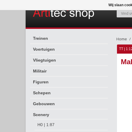
Wij slaan coo
Treinen
Home
Voertuigen
TT | 1:1
Vliegtuigen
Mal
Militair
Figuren
Schepen
Gebouwen
Scenery
H0 | 1:87