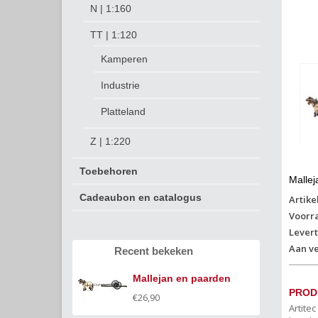
N | 1:160
TT | 1:120
Kamperen
Industrie
Platteland
Z | 1:220
Toebehoren
Mallej
Cadeaubon en catalogus
Artike
Voorr
Levert
Aan ve
Recent bekeken
Mallejan en paarden
PROD
€26,90
Artite