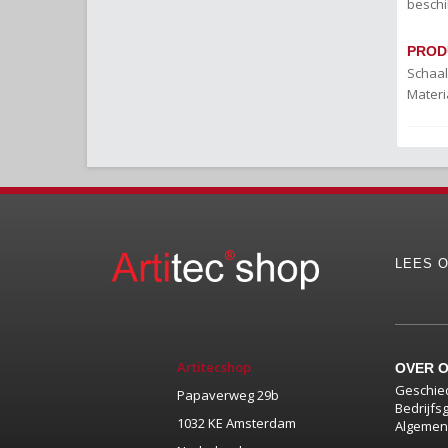
beschi
PROD
Schaal
Materi
LEES O
Artitecshop
OVER 
Geschie
Papaverweg 29b
Bedrijfs
1032 KE Amsterdam
Algemen