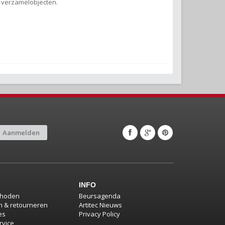
e verzamelobjecten.
Aanmelden
INFO
thoden
Beursagenda
 & retourneren
Artitec Nieuws
es
Privacy Policy
rvice