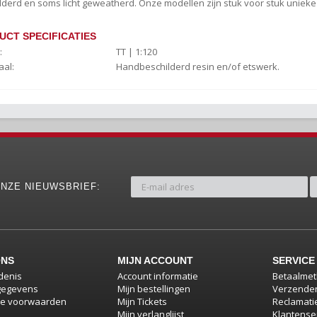
lderd en soms licht geweatherd. Onze modellen zijn stuk voor stuk uniek
UCT SPECIFICATIES
:
TT | 1:120
aal:
Handbeschilderd resin en/of etswerk.
NZE NIEUWSBRIEF:
ONS
MIJN ACCOUNT
SERVICE
denis
Account informatie
Betaalme
gegevens
Mijn bestellingen
Verzenden
e voorwaarden
Mijn Tickets
Reclamati
Mijn verlanglijst
Klantense