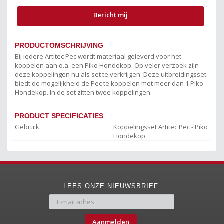
Bericht mij
PRODUCTOMSCHRIJVING
Bij iedere Artitec Pec wordt materiaal geleverd voor het
koppelen aan o.a. een Piko Hondekop. Op veler verzoek zijn
deze koppelingen nu als set te verkrijgen. Deze uitbreidingsset
biedt de mogelijkheid de Pec te koppelen met meer dan 1 Piko
Hondekop. In de set zitten twee koppelingen.
PRODUCT SPECIFICATIES
Gebruik:
Koppelingsset Artitec Pec - Piko
Hondekop
LEES ONZE NIEUWSBRIEF:
Aanmelden