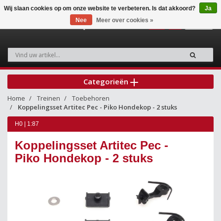
Wij slaan cookies op om onze website te verbeteren. Is dat akkoord?
Ja
Nee
Meer over cookies »
0
Categorieën
Home
Treinen
Toebehoren
Koppelingsset Artitec Pec - Piko Hondekop - 2 stuks
H0 | 1:87
Koppelingsset Artitec Pec -
Piko Hondekop - 2 stuks