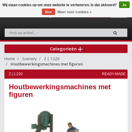
Wij slaan cookies op om onze website te verbeteren. Is dat akkoord?
Ja
Nee
Meer over cookies »
0
Categorieën
Home
Scenery
Z | 1:220
Houtbewerkingsmachines met figuren
Z | 1:220
READY-MADE
Houtbewerkingsmachines met
figuren