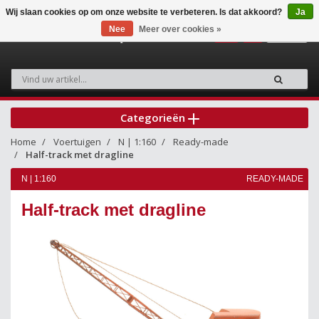
Wij slaan cookies op om onze website te verbeteren. Is dat akkoord?
Ja
Nee
Meer over cookies »
0
Categorieën
Home
Voertuigen
N | 1:160
Ready-made
Half-track met dragline
N | 1:160
READY-MADE
Half-track met dragline