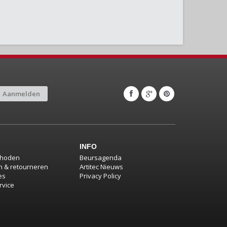
Aanmelden
INFO
thoden
Beursagenda
 & retourneren
Artitec Nieuws
es
Privacy Policy
rvice