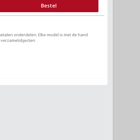
Bestel
 metalen onderdelen. Elke model is met de hand
e verzamelobjecten.