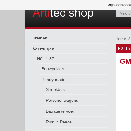
Wij slaan coo
Treinen
Home
Voertuigen
H0 | 1:8
H0 | 1:87
GM
Bouwpakket
Ready-made
Streekbus
Personenwagens
Bagagevervoer
Rust in Peace