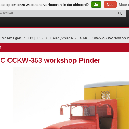
kies op om onze website te verbeteren. Is dat akkoord?
Ja
Nee
Meer 
Voertuigen
H0 | 1:87
Ready-made
GMC CCKW-353 workshop P
7
C CCKW-353 workshop Pinder