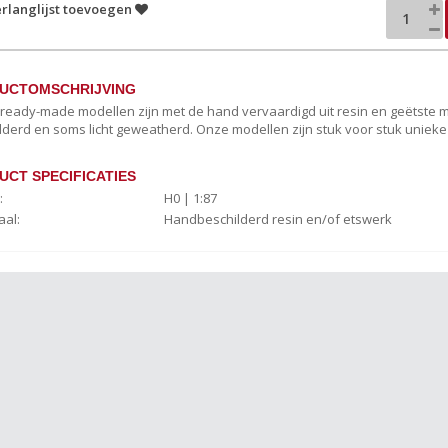
rlanglijst toevoegen
UCTOMSCHRIJVING
c ready-made modellen zijn met de hand vervaardigd uit resin en geëtste
lderd en soms licht geweatherd. Onze modellen zijn stuk voor stuk uniek
UCT SPECIFICATIES
:
H0 | 1:87
aal:
Handbeschilderd resin en/of etswerk