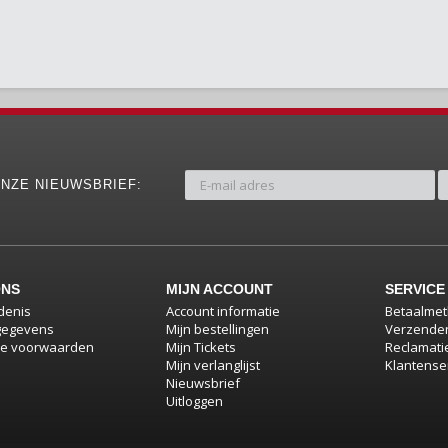
NZE NIEUWSBRIEF:
ONS
MIJN ACCOUNT
SERVICE
denis
Account informatie
Betaalme
gegevens
Mijn bestellingen
Verzenden
e voorwaarden
Mijn Tickets
Reclamati
Mijn verlanglijst
Klantense
Nieuwsbrief
Uitloggen