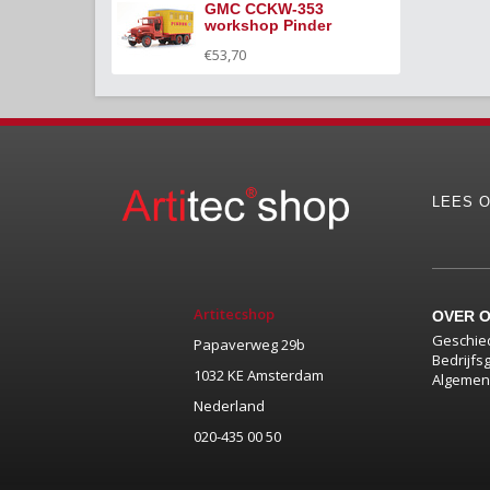
GMC CCKW-353
workshop Pinder
€53,70
LEES O
Artitecshop
OVER 
Geschie
Papaverweg 29b
Bedrijfs
1032 KE Amsterdam
Algemen
Nederland
020-435 00 50