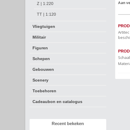
Aan ve
Z | 1:220
TT | 1:120
PROD
Vliegtuigen
Artite
beschi
Militair
Figuren
PROD
Schaal
Schepen
Materi
Gebouwen
Scenery
Toebehoren
Cadeaubon en catalogus
Recent bekeken