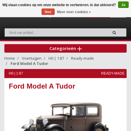
Wij slaan cookies op om onze website te verbeteren. Is dat akkoord?
Ja
Nee
Meer over cookies »
0
Categorieën
Home
Voertuigen
H0 | 1:87
Ready-made
Ford Model A Tudor
H0 | 1:87
READY-MADE
Ford Model A Tudor