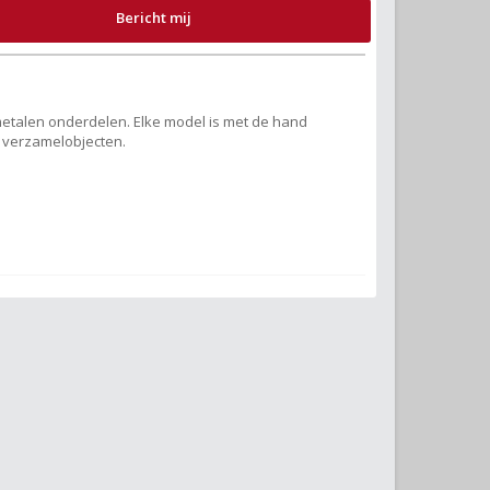
Bericht mij
 metalen onderdelen. Elke model is met de hand
e verzamelobjecten.