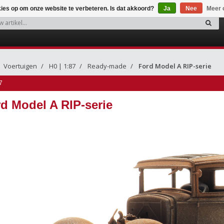
kies op om onze website te verbeteren. Is dat akkoord?
Ja
Nee
Meer 
Voertuigen
H0 | 1:87
Ready-made
Ford Model A RIP-serie
7
d Model A RIP-serie