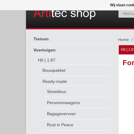
Wij slaan coo
Treinen
Home
Voertuigen
H0 | 1:8
H0 | 1:87
For
Bouwpakket
Ready-made
Streekbus
Personenwagens
Bagagevervoer
Rust in Peace