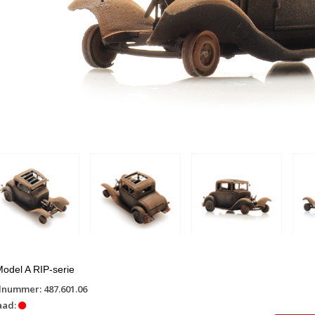
odel A RIP-serie
lnummer: 487.601.06
aad: