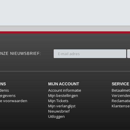
NZE NIEUWSBRIEF:
ONS
MIJN ACCOUNT
SERVICE
denis
Account informatie
Betaalme
gegevens
Mijn bestellingen
Verzenden
e voorwaarden
Mijn Tickets
Reclamati
Mijn verlanglijst
Klantense
Nieuwsbrief
Uitloggen