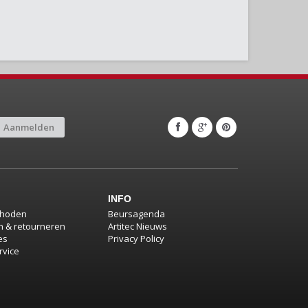
Aanmelden
INFO
thoden
Beursagenda
 & retourneren
Artitec Nieuws
es
Privacy Policy
rvice