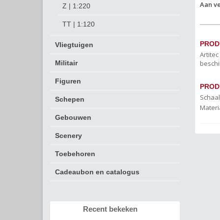
Aan ve
Z | 1:220
TT | 1:120
PROD
Vliegtuigen
Artite
beschi
Militair
Figuren
PROD
Schaal
Schepen
Materi
Gebouwen
Scenery
Toebehoren
Cadeaubon en catalogus
Recent bekeken