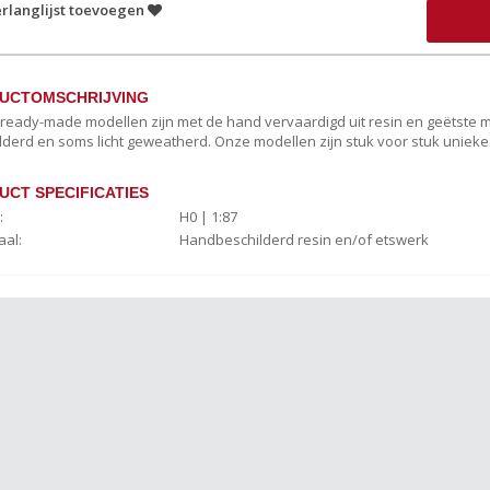
rlanglijst toevoegen
UCTOMSCHRIJVING
c ready-made modellen zijn met de hand vervaardigd uit resin en geëtste
lderd en soms licht geweatherd. Onze modellen zijn stuk voor stuk uniek
UCT SPECIFICATIES
:
H0 | 1:87
aal:
Handbeschilderd resin en/of etswerk