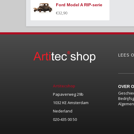
Ford Model A RIP-serie
€32,90
LEES O
Artitecshop
OVER 
Geschie
Papaverweg 29b
Bedrijfs
1032 KE Amsterdam
Algemen
Nederland
020-435 00 50