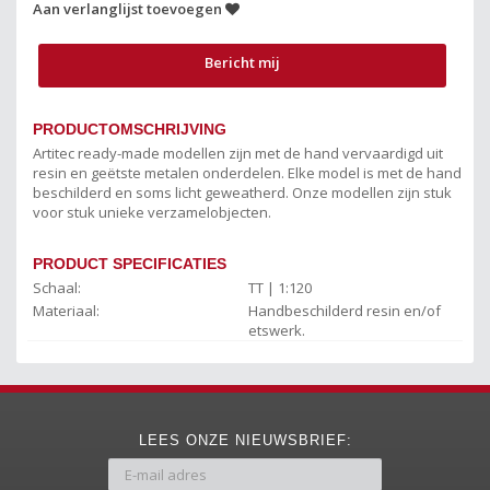
Aan verlanglijst toevoegen
Bericht mij
PRODUCTOMSCHRIJVING
Artitec ready-made modellen zijn met de hand vervaardigd uit
resin en geëtste metalen onderdelen. Elke model is met de hand
beschilderd en soms licht geweatherd. Onze modellen zijn stuk
voor stuk unieke verzamelobjecten.
PRODUCT SPECIFICATIES
Schaal:
TT | 1:120
Materiaal:
Handbeschilderd resin en/of
etswerk.
LEES ONZE NIEUWSBRIEF: