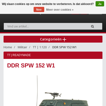
Wij slaan cookies op om onze website te verbeteren. Is dat akkoord?
Ja
Nee
Meer over cookies »
0
Categorieën
Home
Militair
TT | 1:120
DDR SPW 152 W1
TT | READYMADE
DDR SPW 152 W1