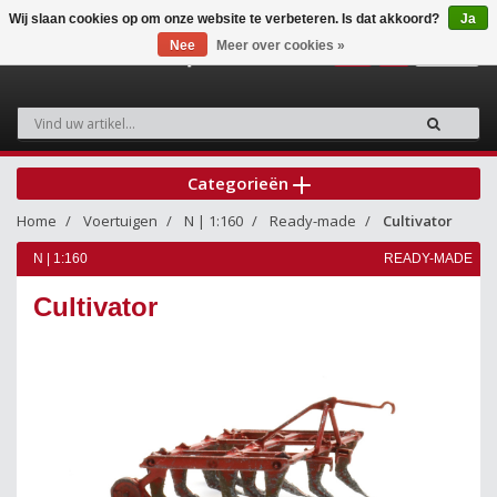
Wij slaan cookies op om onze website te verbeteren. Is dat akkoord?
Ja
Nee
Meer over cookies »
0
Categorieën
Home
Voertuigen
N | 1:160
Ready-made
Cultivator
N | 1:160
READY-MADE
Cultivator