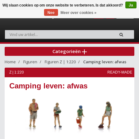
Wij slaan cookies op om onze website te verbeteren. Is dat akkoord?
Ja
Nee
Meer over cookies »
0
Categorieën
Home
Figuren
Figuren Z | 1:220
Camping leven: afwas
Z | 1:220
READY-MADE
Camping leven: afwas