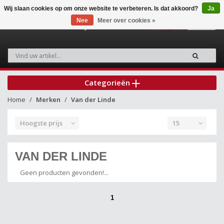
Wij slaan cookies op om onze website te verbeteren. Is dat akkoord?
Ja
Nee
Meer over cookies »
0
Categorieën
Home
Merken
Van der Linde
Hoogste prijs
15
VAN DER LINDE
Geen producten gevonden!...
1