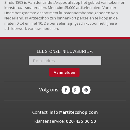
Sinds 1898 is Van der Linde
de
specialist op het gebied van teken- en
kunstenaarsmaterialen. Met ruim 45.000 artikelen biedt Van der
Linde het grootste assortiment kunstenaarsbenodigdheden van
Nederland. In Artitecshop zijn binnenkort penselen te koop in de
maten 0 tot en met 10. De penselen zijn geschikt voor het fijnere
schilderwerk van uw modellen.
LEES ONZE NIEUWSBRIEF:
Aanmelden
Volg ons:
Contact:
info@artitecshop.com
Klantenservice:
020-435 00 50