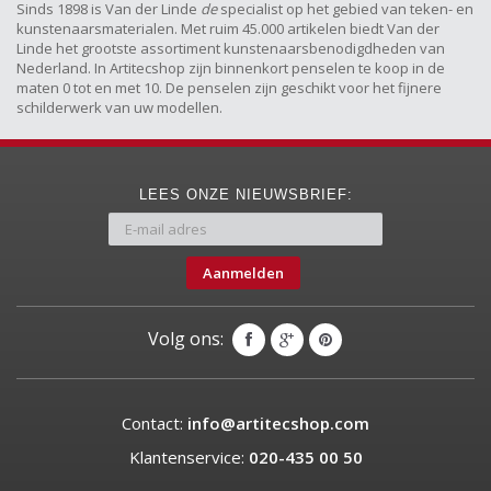
Sinds 1898 is Van der Linde
de
specialist op het gebied van teken- en
kunstenaarsmaterialen. Met ruim 45.000 artikelen biedt Van der
Linde het grootste assortiment kunstenaarsbenodigdheden van
Nederland. In Artitecshop zijn binnenkort penselen te koop in de
maten 0 tot en met 10. De penselen zijn geschikt voor het fijnere
schilderwerk van uw modellen.
LEES ONZE NIEUWSBRIEF:
Aanmelden
Volg ons:
Contact:
info@artitecshop.com
Klantenservice:
020-435 00 50