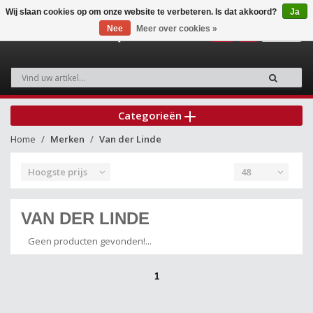
Wij slaan cookies op om onze website te verbeteren. Is dat akkoord?
Ja
Nee
Meer over cookies »
0
Categorieën
Home
Merken
Van der Linde
Hoogste prijs
48
VAN DER LINDE
Geen producten gevonden!...
1