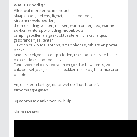
Wat is er nodig?
Alles wat mensen warm houdt:
slaapzakken, dekens, ligmatjes, luchtbedden,
stretchers/veldbedden;
thermokleding, wanten, mutsen, warm ondergoed, warme
sokken, wintersportkleding, moonboots;
campingspullen als gaskooktoestellen, oliekacheltjes,
gasbrandertjes, tenten.
Elektronica – oude laptops, smartphones, tablets en power
banks.
Kinderspeelgoed – kleurpotloden, tekenboekjes, voetballen,
blokkendozen, poppen enz..
Eten – voedsel dat voedzaam en goed te bewaren is, zoals
blikvoedsel (dus geen glas!), pakken rijst, spaghetti, macaroni
of noten.
En, dit is een lastige, maar wel de “hoofdprijs”:
stroomaggregaten.
Bij voorbaat dank voor uw hulp!
Slava Ukraini!