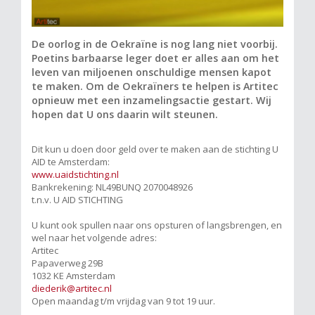
De oorlog in de Oekraïne is nog lang niet voorbij.
Poetins barbaarse leger doet er alles aan om het
leven van miljoenen onschuldige mensen kapot
te maken. Om de Oekraïners te helpen is Artitec
opnieuw met een inzamelingsactie gestart. Wij
hopen dat U ons daarin wilt steunen.
Dit kun u doen door geld over te maken aan de stichting U
AID te Amsterdam:
www.uaidstichting.nl
Bankrekening: NL49BUNQ 2070048926
t.n.v. U AID STICHTING
U kunt ook spullen naar ons opsturen of langsbrengen, en
wel naar het volgende adres:
Artitec
Papaverweg 29B
1032 KE Amsterdam
diederik@artitec.nl
Open maandag t/m vrijdag van 9 tot 19 uur.