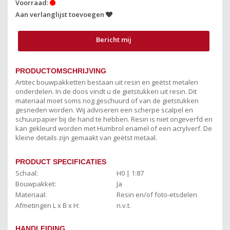
Voorraad:
Aan verlanglijst toevoegen
Bericht mij
PRODUCTOMSCHRIJVING
Artitec bouwpakketten bestaan uit resin en geëtst metalen
onderdelen. In de doos vindt u de gietstukken uit resin. Dit
materiaal moet soms nog geschuurd of van de gietstukken
gesneden worden. Wij adviseren een scherpe scalpel en
schuurpapier bij de hand te hebben. Resin is niet ongeverfd en
kan gekleurd worden met Humbrol enamel of een acrylverf. De
kleine details zijn gemaakt van geëtst metaal.
PRODUCT SPECIFICATIES
Schaal:
H0 | 1:87
Bouwpakket:
Ja
Materiaal:
Resin en/of foto-etsdelen
Afmetingen L x B x H:
n.v.t.
HANDLEIDING