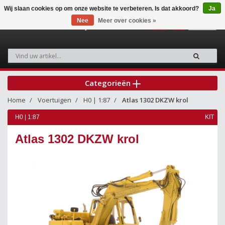
Wij slaan cookies op om onze website te verbeteren. Is dat akkoord?
Ja
Nee
Meer over cookies »
0
Categorieën
Home
Voertuigen
H0 | 1:87
Atlas 1302 DKZW krol
H0 | 1:87
KIT
Atlas 1302 DKZW krol