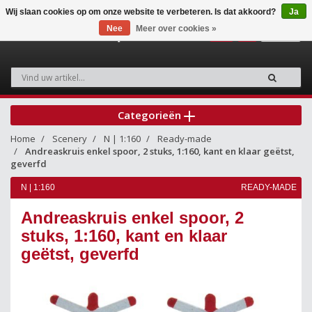
Wij slaan cookies op om onze website te verbeteren. Is dat akkoord?
Ja
Nee
Meer over cookies »
0
Categorieën
Home
Scenery
N | 1:160
Ready-made
Andreaskruis enkel spoor, 2 stuks, 1:160, kant en klaar geëtst,
geverfd
N | 1:160
READY-MADE
Andreaskruis enkel spoor, 2
stuks, 1:160, kant en klaar
geëtst, geverfd