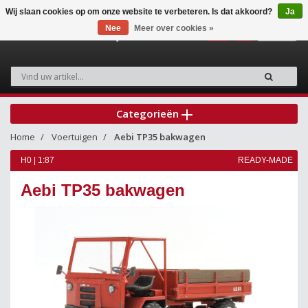
Wij slaan cookies op om onze website te verbeteren. Is dat akkoord?
Ja
Nee
Meer over cookies »
0
Categorieën
Home
Voertuigen
Aebi TP35 bakwagen
H0 | 1:87
READY-MADE
Aebi TP35 bakwagen