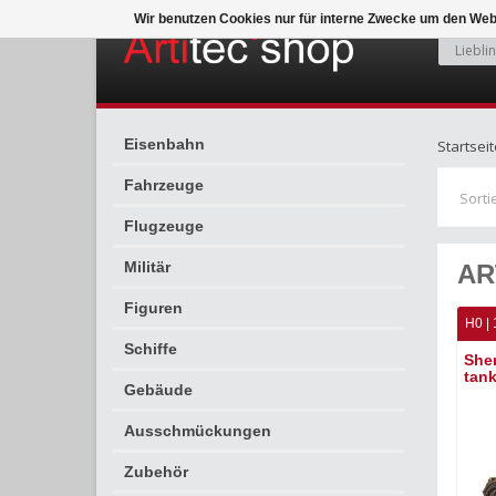
Wir benutzen Cookies nur für interne Zwecke um den Web
Eisenbahn
Startseit
Fahrzeuge
Sorti
Flugzeuge
Militär
AR
Figuren
H0 | 
Schiffe
She
tank
Gebäude
Ausschmückungen
Zubehör