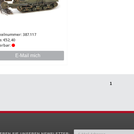
kelnummer: 387.117
s: €52,40
erbar:
E-Mail mich
1
EREN SIE UNSEREN NEWSLETTER: