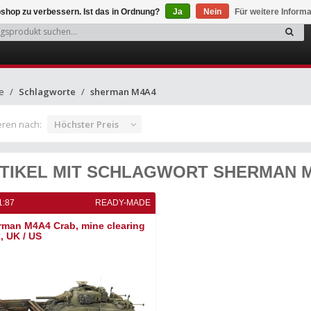
shop zu verbessern. Ist das in Ordnung?
Ja
Nein
Für weitere Inform
e
Schlagworte
sherman M4A4
eren nach:
Höchster Preis
TIKEL MIT SCHLAGWORT SHERMAN 
1:87
READY-MADE
rman M4A4 Crab, mine clearing
, UK / US