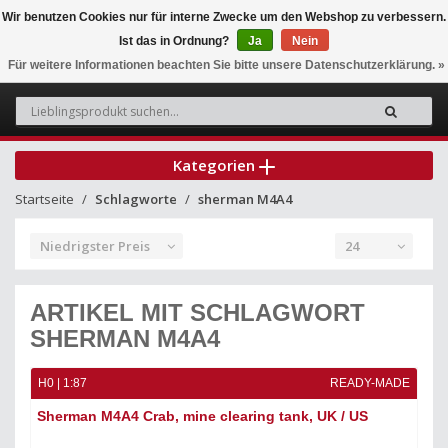
Wir benutzen Cookies nur für interne Zwecke um den Webshop zu verbessern.
Ist das in Ordnung?
Ja
Nein
0
Für weitere Informationen beachten Sie bitte unsere Datenschutzerklärung. »
Kategorien
Startseite
Schlagworte
sherman M4A4
Niedrigster Preis
24
ARTIKEL MIT SCHLAGWORT
SHERMAN M4A4
H0 | 1:87
READY-MADE
Sherman M4A4 Crab, mine clearing tank, UK / US