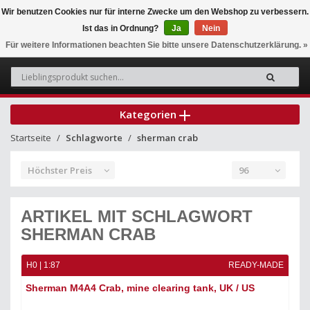
Wir benutzen Cookies nur für interne Zwecke um den Webshop zu verbessern.
Ist das in Ordnung?
Ja
Nein
0
Für weitere Informationen beachten Sie bitte unsere Datenschutzerklärung. »
Kategorien
Startseite
Schlagworte
sherman crab
Höchster Preis
96
ARTIKEL MIT SCHLAGWORT
SHERMAN CRAB
H0 | 1:87
READY-MADE
Sherman M4A4 Crab, mine clearing tank, UK / US