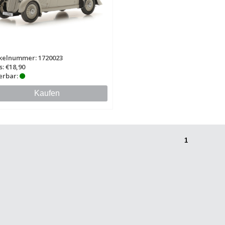
ikelnummer: 1720023
s: €18,90
erbar:
Kaufen
1