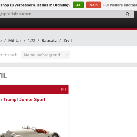
shop zu verbessern. Ist das in Ordnung?
Ja
Nein
Für weitere Inform
e
Militär
1:72
Bausatz
Zivil
eren nach:
Name aufsteigend
VIL
KIT
r Trumpf Junior Sport