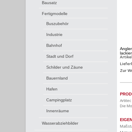
Bausatz
Fertigmodelle
Buszubehör
Industrie
Bahnhof
Angler
lackier
Stadt und Dorf
Artike
Liefer
Schilder und Zäune
Zur W
Bauernland
Hafen
PROD
Campingplatz
Artite
Die Mo
Innenräume
EIGE
Wasserabziehbilder
Maßst