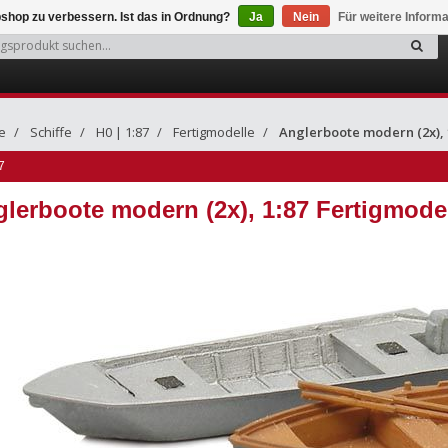
shop zu verbessern. Ist das in Ordnung?
Ja
Nein
Für weitere Inform
e
Schiffe
H0 | 1:87
Fertigmodelle
Anglerboote modern (2x), 1
7
lerboote modern (2x), 1:87 Fertigmodell