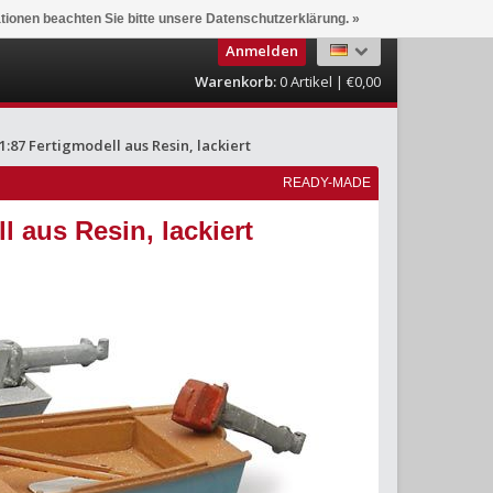
ationen beachten Sie bitte unsere Datenschutzerklärung. »
Anmelden
Warenkorb:
0
Artikel | €0,00
:87 Fertigmodell aus Resin, lackiert
READY-MADE
 aus Resin, lackiert