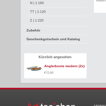
Materia
N | 1:160
TT | 1:120
Z | 1:220
Zubehör
Geschenkgutschein und Katalog
Kürzlich angesehen
Anglerboote modern (2x)
€12,60
ABONNI