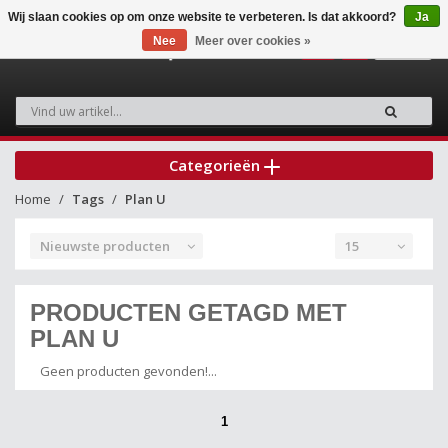
Wij slaan cookies op om onze website te verbeteren. Is dat akkoord?
Ja
Nee
Meer over cookies »
0
Categorieën
Home
Tags
Plan U
Nieuwste producten
15
PRODUCTEN GETAGD MET
PLAN U
Geen producten gevonden!...
1