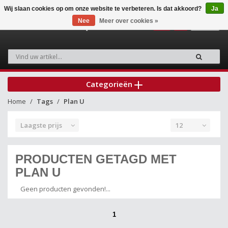
Wij slaan cookies op om onze website te verbeteren. Is dat akkoord?
Ja
Nee
Meer over cookies »
0
Categorieën
Home
Tags
Plan U
Laagste prijs
12
PRODUCTEN GETAGD MET
PLAN U
Geen producten gevonden!...
1