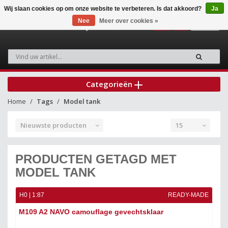
Wij slaan cookies op om onze website te verbeteren. Is dat akkoord?
Ja
Nee
Meer over cookies »
0
Categorieën
Home
Tags
Model tank
Nieuwste producten
15
PRODUCTEN GETAGD MET
MODEL TANK
H0 | 1:87
READY-MADE
M109 A2 NAVO camouflage gevechtsklaar