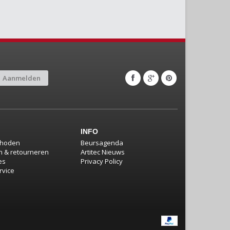
Aanmelden
INFO
thoden
Beursagenda
 & retourneren
Artitec Nieuws
es
Privacy Policy
rvice