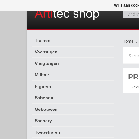
Wij slaan coo
Treinen
Home
Voertuigen
Sorte
Vliegtuigen
Militair
PR
Figuren
Geen
Schepen
Gebouwen
Scenery
Toebehoren