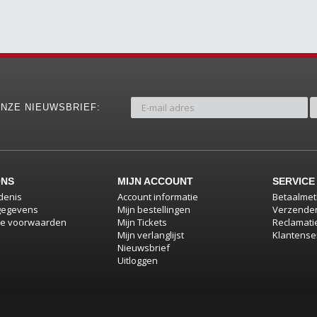
NZE NIEUWSBRIEF:
ONS
MIJN ACCOUNT
SERVICE
denis
Account informatie
Betaalme
gegevens
Mijn bestellingen
Verzenden
e voorwaarden
Mijn Tickets
Reclamati
Mijn verlanglijst
Klantense
Nieuwsbrief
Uitloggen