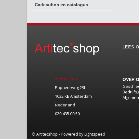
Cadeaubon en catalogus
LEES O
Artitecshop
OVER 
Geschie
Papaverweg 29b
Bedrijfs
1032 KE Amsterdam
Algemen
Nederland
020-435 00 50
© Artitecshop - Powered by
Lightspeed