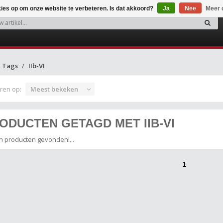
kies op om onze website te verbeteren. Is dat akkoord?
Ja
Nee
Meer 
Tags
IIb-VI
ren op:
Meest bekeken
ODUCTEN GETAGD MET IIB-VI
 producten gevonden!...
1