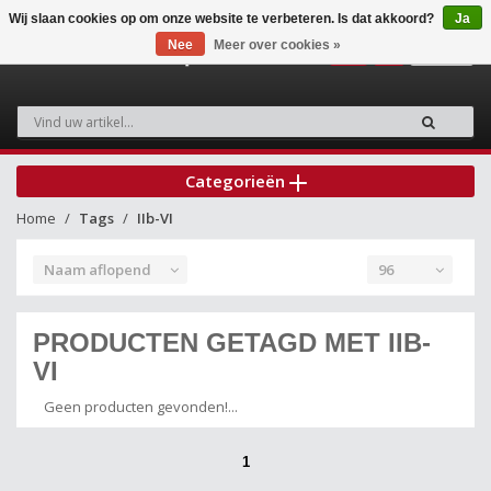
Wij slaan cookies op om onze website te verbeteren. Is dat akkoord?
Ja
Nee
Meer over cookies »
0
Categorieën
Home
Tags
IIb-VI
Naam aflopend
96
PRODUCTEN GETAGD MET IIB-
VI
Geen producten gevonden!...
1