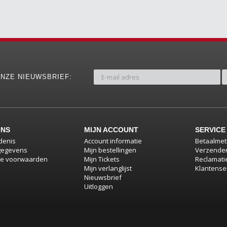
NZE NIEUWSBRIEF:
ONS
MIJN ACCOUNT
SERVICE
denis
Account informatie
Betaalme
gegevens
Mijn bestellingen
Verzenden
e voorwaarden
Mijn Tickets
Reclamati
Mijn verlanglijst
Klantense
Nieuwsbrief
Uitloggen