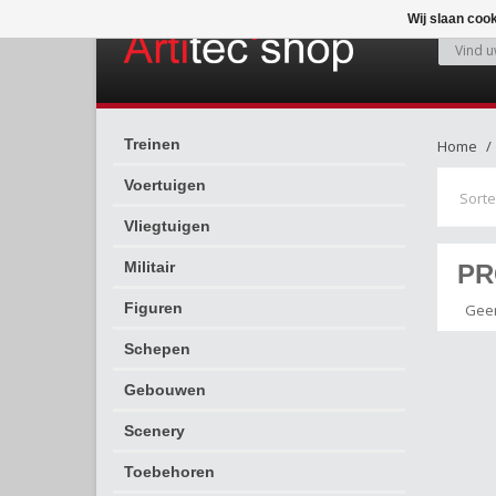
Wij slaan coo
Treinen
Home
Voertuigen
Sorte
Vliegtuigen
Militair
PR
Figuren
Geen
Schepen
Gebouwen
Scenery
Toebehoren