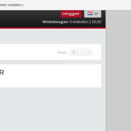
over cookies »
Inloggen
Winkelwagen:
0
Artikelen | €0,00
Toon:
3
R