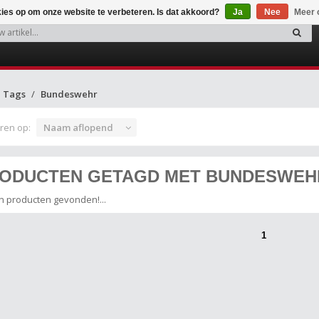
kies op om onze website te verbeteren. Is dat akkoord?
Ja
Nee
Meer 
Tags
Bundeswehr
ren op:
Naam aflopend
ODUCTEN GETAGD MET BUNDESWEH
 producten gevonden!...
1