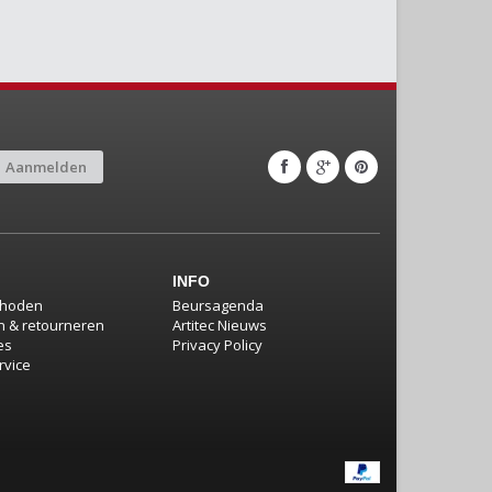
Aanmelden
INFO
thoden
Beursagenda
 & retourneren
Artitec Nieuws
es
Privacy Policy
rvice