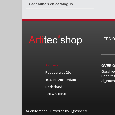
Cadeaubon en catalogus
LEES O
Artitecshop
OVER 
Geschie
Papaverweg 29b
Bedrijfs
1032 KE Amsterdam
Algemen
Nederland
020-435 00 50
© Artitecshop - Powered by
Lightspeed