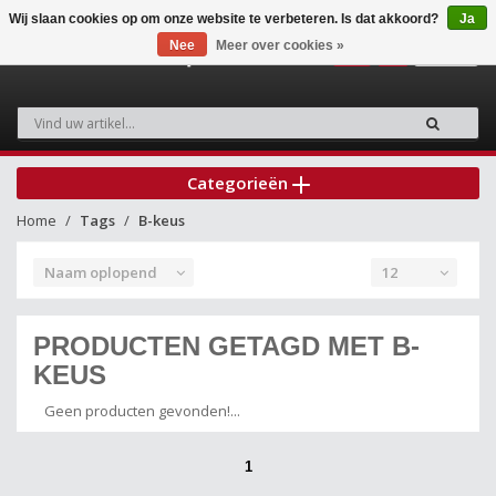
Wij slaan cookies op om onze website te verbeteren. Is dat akkoord?
Ja
Nee
Meer over cookies »
0
Categorieën
Home
Tags
B-keus
Naam oplopend
12
PRODUCTEN GETAGD MET B-
KEUS
Geen producten gevonden!...
1