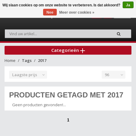
Wij slaan cookies op om onze website te verbeteren. Is dat akkoord?
Ja
Nee
Meer over cookies »
0
Categorieën
Home
Tags
2017
Laagste prijs
96
PRODUCTEN GETAGD MET 2017
Geen producten gevonden!...
1