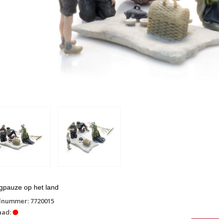
gpauze op het land
lnummer: 7720015
aad: