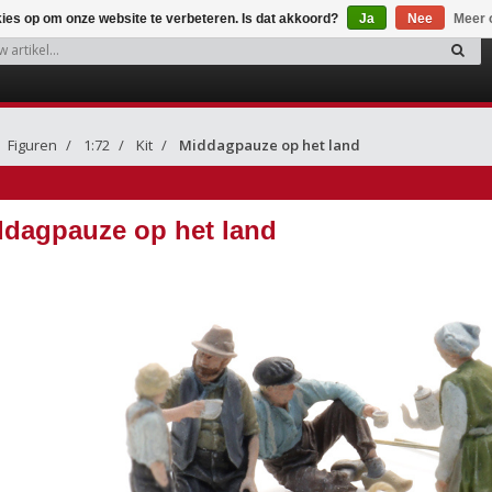
kies op om onze website te verbeteren. Is dat akkoord?
Ja
Nee
Meer 
Figuren
1:72
Kit
Middagpauze op het land
dagpauze op het land