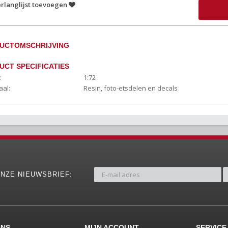
rlanglijst toevoegen
UCTOMSCHRIJVING
UCT SPECIFICATIES
:
1:72
aal:
Resin, foto-etsdelen en decals
NZE NIEUWSBRIEF:
ONS
MIJN ACCOUNT
SERVICE