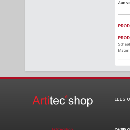
Aan ve
PROD
PROD
Schaal
Materi
LEES O
Artitecshop
OVER 