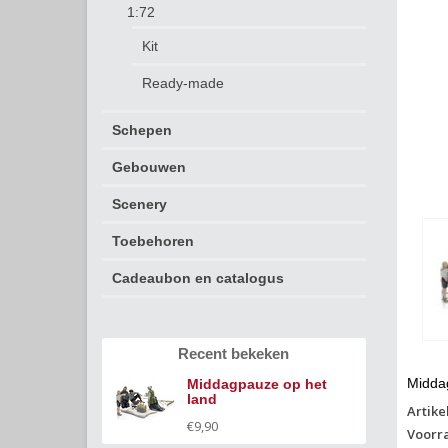
1:72
Kit
Ready-made
Schepen
Gebouwen
Scenery
Toebehoren
Cadeaubon en catalogus
Recent bekeken
Midda
Middagpauze op het
land
Artike
€9,90
Voorr