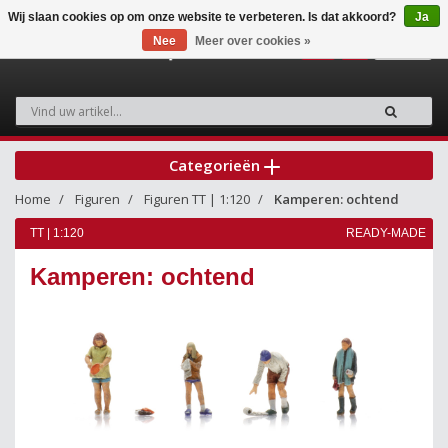
Wij slaan cookies op om onze website te verbeteren. Is dat akkoord?
Ja
Nee
Meer over cookies »
0
Categorieën
Home
Figuren
Figuren TT | 1:120
Kamperen: ochtend
TT | 1:120
READY-MADE
Kamperen: ochtend