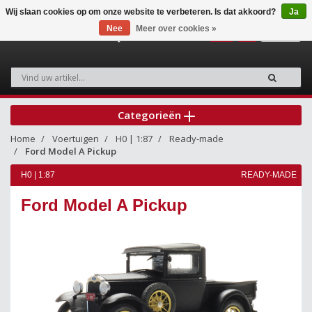
Wij slaan cookies op om onze website te verbeteren. Is dat akkoord?
Ja
Nee
Meer over cookies »
0
Categorieën
Home
Voertuigen
H0 | 1:87
Ready-made
Ford Model A Pickup
H0 | 1:87
READY-MADE
Ford Model A Pickup