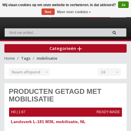
Wij slaan cookies op om onze website te verbeteren. Is dat akkoord?
Ja
Nee
Meer over cookies »
0
Categorieën
Home
Tags
mobilisatie
Naam aflopend
24
PRODUCTEN GETAGD MET
MOBILISATIE
H0 | 1:87
READY-MADE
Landsverk L-181 M36, mobilisatie, NL