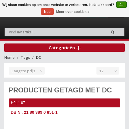
Wij slaan cookies op om onze website te verbeteren. Is dat akkoord?
Ja
Nee
Meer over cookies »
0
Categorieën
Home
Tags
DC
Laagste prijs
12
PRODUCTEN GETAGD MET DC
H0 | 1:87
DB Nr. 21 80 389 0 851-1