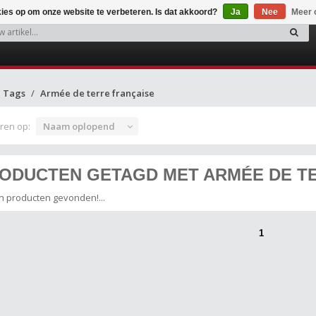
kies op om onze website te verbeteren. Is dat akkoord?
Ja
Nee
Meer 
Tags
Armée de terre française
ren op:
Naam oplopend
ODUCTEN GETAGD MET ARMÉE DE T
 producten gevonden!...
1