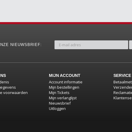
NZE NIEUWSBRIEF:
ONS
MIJN ACCOUNT
SERVICE
denis
Account informatie
Betaalme
gegevens
Mijn bestellingen
Verzenden
e voorwaarden
Mijn Tickets
Reclamati
Mijn verlanglijst
Klantense
Nieuwsbrief
Uitloggen