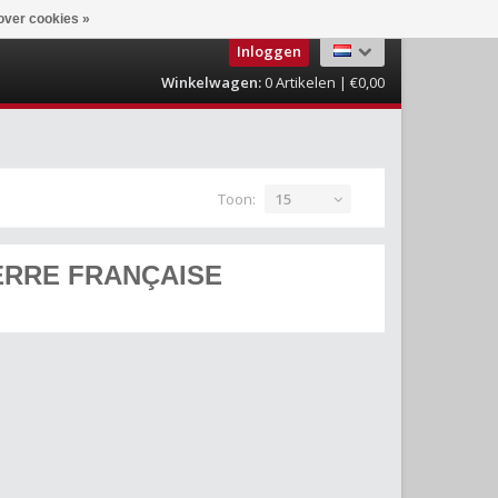
over cookies »
Inloggen
Winkelwagen:
0
Artikelen | €0,00
Toon:
15
ERRE FRANÇAISE