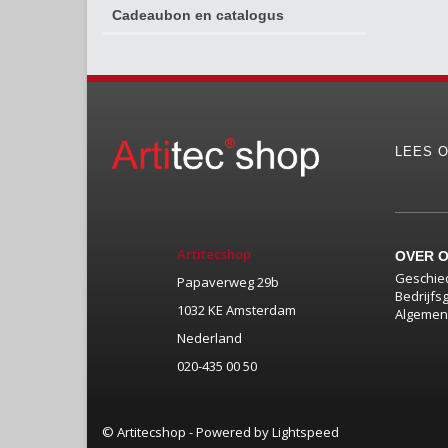
Cadeaubon en catalogus
LEES O
Artitecshop
OVER 
Geschie
Papaverweg 29b
Bedrijfs
1032 KE Amsterdam
Algemen
Nederland
020-435 00 50
© Artitecshop - Powered by
Lightspeed