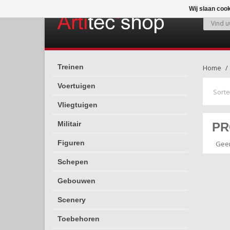
Wij slaan coo
Treinen
Home
Voertuigen
Sorte
Vliegtuigen
Militair
PR
Figuren
Geen
Schepen
Gebouwen
Scenery
Toebehoren