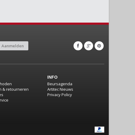
Aanmelden
INFO
thoden
Beursagenda
 & retourneren
Artitec Nieuws
es
Privacy Policy
rvice