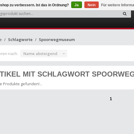
shop zu verbessern. Ist das in Ordnung?
Ja
Nein
Für weitere Inform
e
Schlagworte
Spoorwegmuseum
eren nach:
Name absteigend
TIKEL MIT SCHLAGWORT SPOORWE
e Produkte gefunden!...
1