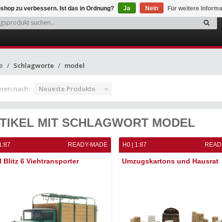
shop zu verbessern. Ist das in Ordnung?
Ja
Nein
Für weitere Inform
e
Schlagworte
model
eren nach:
Neueste Produkte
TIKEL MIT SCHLAGWORT MODEL
1:87
READY-MADE
H0 | 1:87
READ
 Blitz 6 Viehtransporter
Umzugskartons und Hausrat