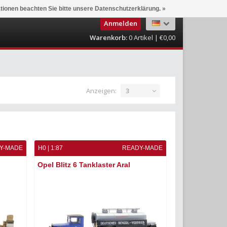
ationen beachten Sie bitte unsere Datenschutzerklärung. »
Anmelden
Warenkorb:
0
Artikel | €0,00
Anzeigen:
3
Y-MADE
H0 | 1:87
READY-MADE
Opel Blitz 6 Tanklaster Aral