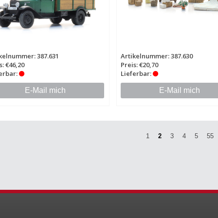
kelnummer: 387.631
Artikelnummer: 387.630
s: €46,20
Preis: €20,70
erbar:
Lieferbar:
E-Mail mich
E-Mail mich
1
2
3
4
5
55